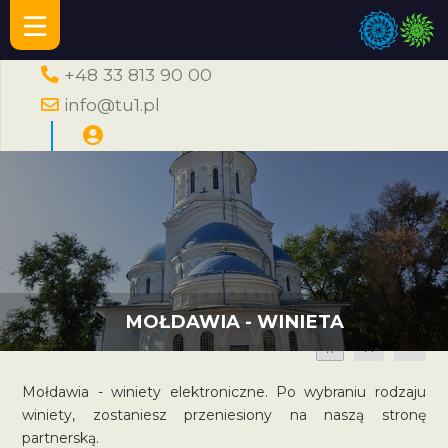
+48 33 813 90 00
info@tu1.pl
MOŁDAWIA - WINIETA
A
A
A
Mołdawia - winiety elektroniczne. Po wybraniu rodzaju
winiety, zostaniesz przeniesiony na naszą stronę
partnerską.