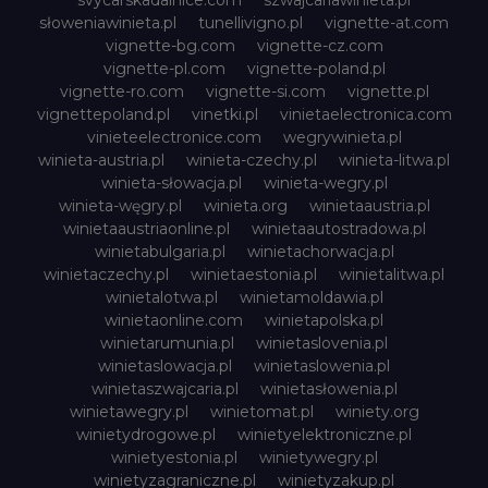
svycarskadalnice.com
szwajcariawinieta.pl
słoweniawinieta.pl
tunellivigno.pl
vignette-at.com
vignette-bg.com
vignette-cz.com
vignette-pl.com
vignette-poland.pl
vignette-ro.com
vignette-si.com
vignette.pl
vignettepoland.pl
vinetki.pl
vinietaelectronica.com
vinieteelectronice.com
wegrywinieta.pl
winieta-austria.pl
winieta-czechy.pl
winieta-litwa.pl
winieta-słowacja.pl
winieta-wegry.pl
winieta-węgry.pl
winieta.org
winietaaustria.pl
winietaaustriaonline.pl
winietaautostradowa.pl
winietabulgaria.pl
winietachorwacja.pl
winietaczechy.pl
winietaestonia.pl
winietalitwa.pl
winietalotwa.pl
winietamoldawia.pl
winietaonline.com
winietapolska.pl
winietarumunia.pl
winietaslovenia.pl
winietaslowacja.pl
winietaslowenia.pl
winietaszwajcaria.pl
winietasłowenia.pl
winietawegry.pl
winietomat.pl
winiety.org
winietydrogowe.pl
winietyelektroniczne.pl
winietyestonia.pl
winietywegry.pl
winietyzagraniczne.pl
winietyzakup.pl